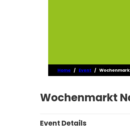
Home
/
Event
/
Wochenmarkt
Wochenmarkt Na
Event Details