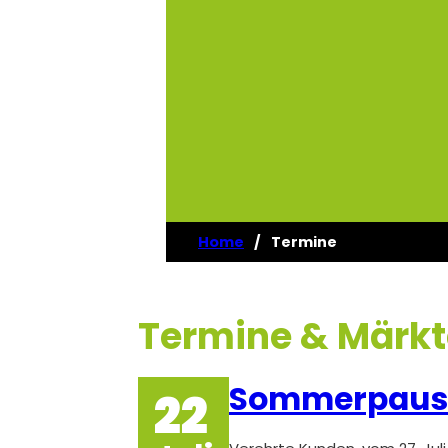
Home
/
Termine
Termine & Märkt
Sommerpause 2
22