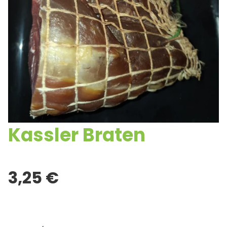
Kassler Braten
3,25
€