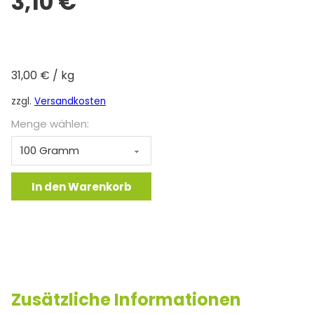
3,10
€
31,00
€
/
kg
zzgl.
Versandkosten
Menge wählen:
Tomahawk-Kotelett wie gewachsen mit Schwarte Menge
In den Warenkorb
Zusätzliche Informationen