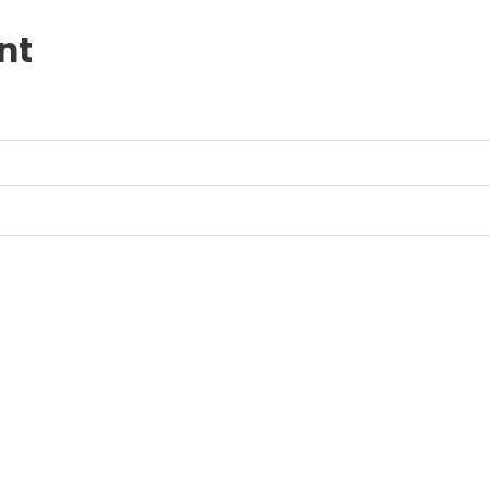
nt
is browser for the next time I comment.