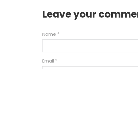
Leave your comme
Name *
Email *
Website
Save my name, email, and website in th
Comment *